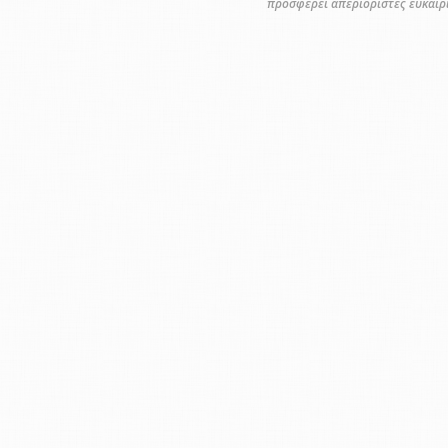
προσφέρει απεριόριστες ευκαιρί