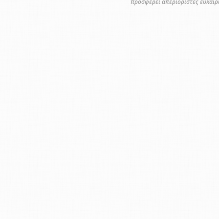
προσφέρει απεριόριστες ευκαιρί